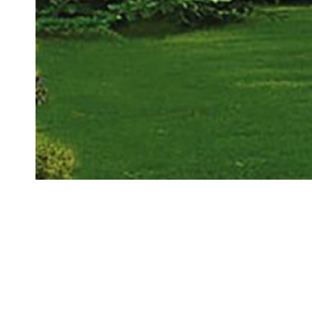
V
V
D
*
Nos réalisations