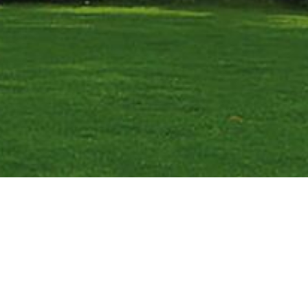
otre nom
*
otre numéro de téléphone
*
épartement de construction
 champs obligatoire
Envoyer