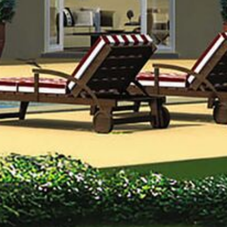
élécharger les plans
otre adresse e-mail
*